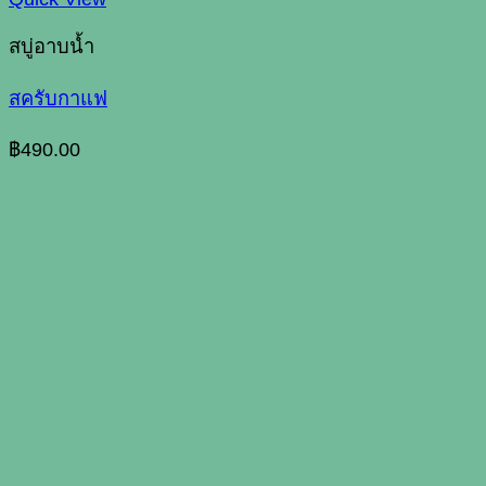
สบู่อาบน้ำ
สครับกาแฟ
฿
490.00