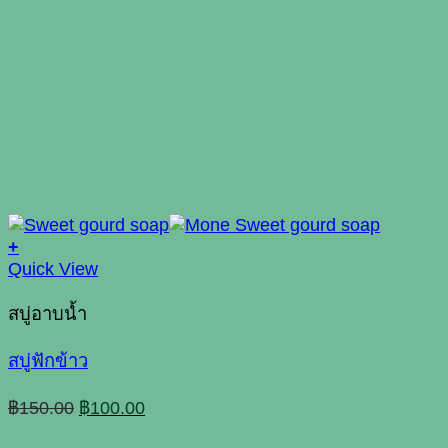
+
Quick View
สบู่อาบน้ำ
สบู่ฟักข้าว
Original
Current
฿
150.00
฿
100.00
price
price
was:
is: