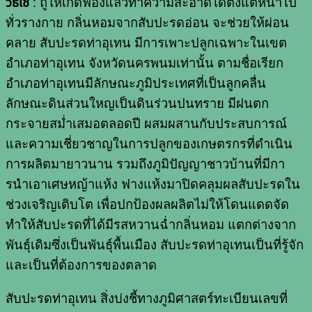
วิธีใช้
: ถูให้เกิดฟองแล้วทำความสะอาดได้ตั้งแต่หน้าไป
ทั่วรางกาย กลิ่นหอมจากสับปะรดอ่อน จะช่วยให้ผ่อน
คลาย สับปะรดท่าอุเทน มีการเพาะปลูกเฉพาะในเขต
อำเภอท่าอุเทน จังหวัดนครพนมเท่านั้น ตามชื่อเรียก
อำเภอท่าอุเทนมีลักษณะภูมิประเทศที่เป็นลูกคลื่น
ลักษณะดินส่วนใหญเป็นดินร่วนปนทราย มีฝนตก
กระจายสม่ำเสมอตลอดปี ผสมผสานกับประสบการณ์
และความเชี่ยวชาญในการปลูกของเกษตรกรที่ดำเนิน
การผลิตมายาวนาน รวมถึงภูมิปัญญาชาวบ้านที่มีกา
รนําเอาเศษหญ้าแห้ง ฟางแห้งมาปิดคลุมผลสับปะรดใน
ช่วงเจริญเติบโต เพื่อปกป้องผลผลิตไม่ให้โดนแดดจัด
ทําให้สับปะรดที่ได้มีรสหวานฉ่ำกลิ่นหอม แตกต่างจาก
พันธุ์เดิมซึ่งเป็นพันธุ์พื้นเมือง สับปะรดท่าอุเทนเป็นที่รู้จัก
และเป็นที่ต้องการของตลาด
สับปะรดท่าอุเทน สิ่งบ่งชี้ทางภูมิศาสตร์ทะเบียนเลขที่