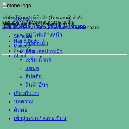
หน้าหลัก
บริษัท โมเน่ มาร์เก็ตติ้ง (ไทยแลนด์) จำกัด
9/59 หมู่บ้านเอื้ออาทร(หนองหาร) หมู่ที่ 1
Mone Marketing (Thailand) co.,ltd.
Menu
Call us
สินค้า
Email
Line Official
Whatsapp
ตำบลหนองหาร อำเภอสันทราย จังหวัดเชียงใหม่ 50210
สบู่ โฟมล้างหน้า
Skincare
Hair & Body
สบู่อาบน้ำ
Makeup
สินค้าอื่นๆ
ครีม เจลบำรุงผิว
About
เซรั่ม น้ำแร่
แชมพู
ลิปสติก
สินค้าอื่นๆ
เกี่ยวกับเรา
บทความ
ติดต่อ
เข้าสู่ระบบ / ลงทะเบียน