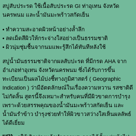
สบู่สับประรด ใช้เนื้อสับประรด GI ท่าอุเทน จังหวัด
นครพนม และน้ำมันมะพร้าวสกัดเย็น
•
ทำความสะอาดผิวหน้าอย่างล้ำลึก
•
ลดเม็ดสีผิวให้กระจ่างใสอย่างเป็นธรรมชาติ
•
ผิวนุ่มชุ่มชื้นจากนมแพะรู้สึกได้ทันทีหลังใช้
สบู่น้ำมันธรรมชาติจากผลสับปะรด ที่มีกรด AHA จาก
อำเภอท่าอุเทน จังหวัดนครพนม ซึ่งได้รับการขึ้น
ทะเบียนเป็นผลไม้บ่งชี้ทางภูมิศาสตร์ ( Geographic
Indication ) ว่ามีอัตตลักษณ์ในเรื่องความหวาน รสชาติดี
ไม่กัดลิ้น สูตรนี้จึงเหมาะสำหรับคนที่มีผิวขาดการบำรุง
เพราะด้วยสรรพคุณของน้ำมันมะพร้าวสกัดเย็น และ
น้ำมันรำข้าว บำรุงช่วยทำให้ผิวขาวสว่างใสเห็นผลลัพธ์
ได้ดีเยี่ยม