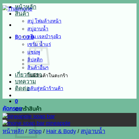
หน้าหลัก
สินค้า
สบู่ โฟมล้างหน้า
สบู่อาบน้ำ
ครีม เจลบำรุงผิว
฿
0.00
0
เซรั่ม น้ำแร่
แชมพู
ลิปสติก
สินค้าอื่นๆ
เกี่ยวกับเรา
ไม่มีสินค้าในตะกร้า
บทความ
ติดต่อ
กลับสู่หน้าร้านค้า
0
คัดกรอง
ตะกร้าสินค้า
หน้าหลัก
/
Shop
/
Hair & Body
/
สบู่อาบน้ำ