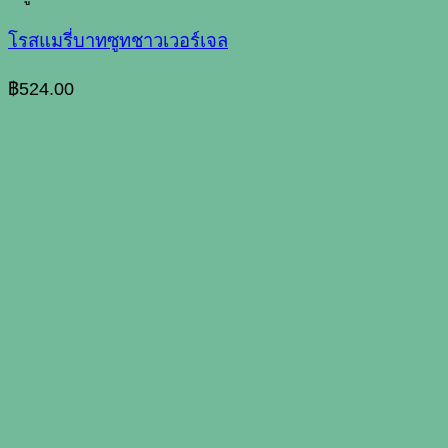
โรสแมรี่บาทซูทชาวเวอร์เจล
฿
524.00