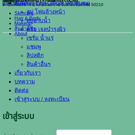
Mone Marketing (Thailand) co.,ltd.
Menu
Call us
สินค้า
Email
Line Official
Whatsapp
ตำบลหนองหาร อำเภอสันทราย จังหวัดเชียงใหม่ 50210
สบู่ โฟมล้างหน้า
Skincare
Hair & Body
สบู่อาบน้ำ
Makeup
สินค้าอื่นๆ
ครีม เจลบำรุงผิว
About
เซรั่ม น้ำแร่
แชมพู
ลิปสติก
สินค้าอื่นๆ
เกี่ยวกับเรา
บทความ
ติดต่อ
เข้าสู่ระบบ / ลงทะเบียน
เข้าสู่ระบบ
ต้องการ