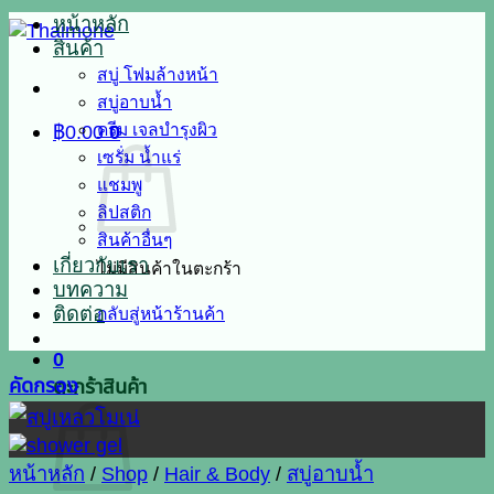
หน้าหลัก
สินค้า
สบู่ โฟมล้างหน้า
สบู่อาบน้ำ
ครีม เจลบำรุงผิว
฿
0.00
0
เซรั่ม น้ำแร่
แชมพู
ลิปสติก
สินค้าอื่นๆ
เกี่ยวกับเรา
ไม่มีสินค้าในตะกร้า
บทความ
ติดต่อ
กลับสู่หน้าร้านค้า
0
คัดกรอง
ตะกร้าสินค้า
หน้าหลัก
/
Shop
/
Hair & Body
/
สบู่อาบน้ำ