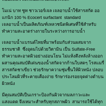
โมเน่
บาท
ซูท
ชาวเวอร์เจล
เจลอาบน้ำใช้สารสกัด
ออ
แกนิก
100 % Ecocert surfactant standard
เจลอาบน้ำเป็นผลิตภัณฑ์เหลวชนิดพิเศษที่ใช้สำหรับ
ทำความสะอาดร่างกายในระหว่างการอาบน้ำ
เจลอาบน้ำแบรนด์ไทยที่มาพร้อมกับส่วนผสมจาก
ธรรมชาติ
ซึ่งอุดมไปด้วยวิตามิน
เป็น
Sulfate-Free
ทำความสะอาดผิวอย่างอ่อนโยน
ไม่แห้งตึงหลังล้างออก
ผสานคุณสมบัติเด่นของน้ำสกัดจากก้านใบสดๆ
โรสแมรี่
สารสกัดชาเขียว
ช่วยรักษาความชุ่มชื้นให้ผิวหนัง
ปลอบ
ประโลมผิวที่ระคายเคืองง่าย
รักษาร่องรอยจุดด่างดำบน
ผิวหนัง
มีคุณสมบัติเป็นเกราะป้องกันผิวจากมลภาวะและ
แสงแดด
จึงเหมาะสำหรับทุกสภาพผิว
สามารถใช้ได้ทุก