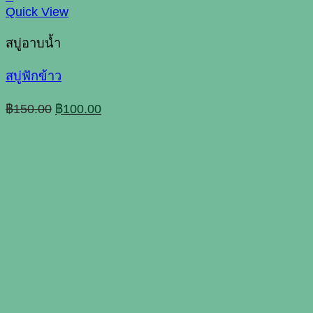
Quick View
สบู่อาบน้ำ
สบู่ฟักข้าว
Original
Current
฿
150.00
฿
100.00
price
price
was:
is:
฿150.00.
฿100.00.