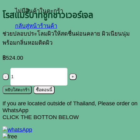
ไม่มีสินค้าในตะกร้า
โรสแมรี่บาทซูทชาวเวอร์เจล
กลับสู่หน้าร้านค้า
ช่วยปลอบประโลมผิวให้สดชื่นผ่อนคลาย
ผิวเนียนนุ่ม
พร้อมกลิ่นหอมติดผิว
฿
524.00
จำนวน
โรส
แมรี่
หยิบใส่ตะกร้า
ซื้อตอนนี้
บาท
If you are located outside of Thailand, Please order on
ซู
WhatsApp
CLICK THE BOTTON BELOW
ท
ชาว
เวอร์