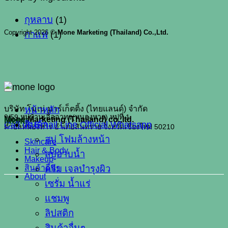
กุหลาบ
(1)
Copyright 2026 ©
Mone Marketing (Thailand) Co.,Ltd.
กาแฟ
(1)
หน้าหลัก
บริษัท โมเน่ มาร์เก็ตติ้ง (ไทยแลนด์) จำกัด
9/59 หมู่บ้านเอื้ออาทร(หนองหาร) หมู่ที่ 1
Mone Marketing (Thailand) co.,ltd.
Menu
Call us
สินค้า
Email
Line Official
Whatsapp
ตำบลหนองหาร อำเภอสันทราย จังหวัดเชียงใหม่ 50210
สบู่ โฟมล้างหน้า
Skincare
Hair & Body
สบู่อาบน้ำ
Makeup
สินค้าอื่นๆ
ครีม เจลบำรุงผิว
About
เซรั่ม น้ำแร่
แชมพู
ลิปสติก
สินค้าอื่นๆ