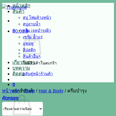
หน้าหลัก
สินค้า
สบู่ โฟมล้างหน้า
สบู่อาบน้ำ
ครีม เจลบำรุงผิว
฿
0.00
0
เซรั่ม น้ำแร่
แชมพู
ลิปสติก
สินค้าอื่นๆ
เกี่ยวกับเรา
ไม่มีสินค้าในตะกร้า
บทความ
ติดต่อ
กลับสู่หน้าร้านค้า
0
ตะกร้าสินค้า
หน้าหลัก
/
Shop
/
Hair & Body
/
ครีมบำรุง
คัดกรอง