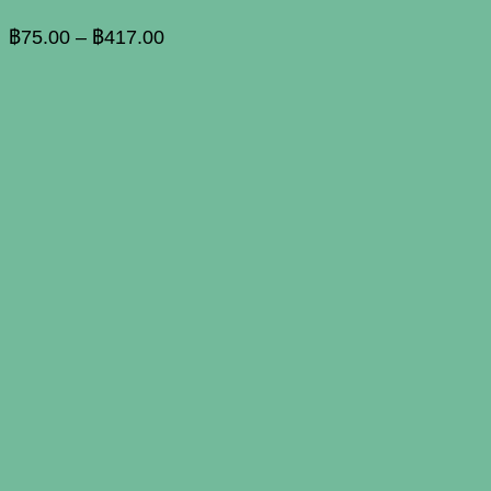
The
options
Price
฿
75.00
–
฿
417.00
may
range:
be
฿75.00
chosen
through
on
฿417.00
the
product
page