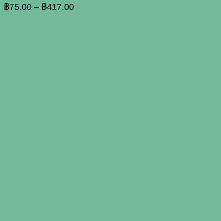
options
Price
฿
75.00
–
฿
417.00
may
range:
be
฿75.00
chosen
through
on
฿417.00
the
product
page