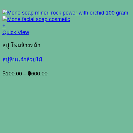
+
This
Quick View
product
has
สบู่ โฟมล้างหน้า
multiple
variants.
สบู่หินแร่กล้วยไม้
The
options
Price
฿
100.00
–
฿
600.00
may
range:
be
฿100.00
chosen
through
on
฿600.00
the
product
page