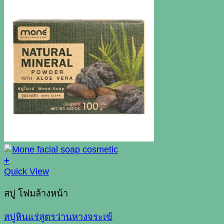
+
This
Quick View
product
has
สบู่ โฟมล้างหน้า
multiple
variants.
สบู่หินแร่สูตรว่านหางจระเข้