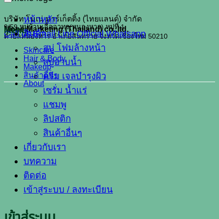
หน้าหลัก
บริษัท โมเน่ มาร์เก็ตติ้ง (ไทยแลนด์) จำกัด
9/59 หมู่บ้านเอื้ออาทร(หนองหาร) หมู่ที่ 1
Mone Marketing (Thailand) co.,ltd.
Menu
Call us
สินค้า
Email
Line Official
Whatsapp
ตำบลหนองหาร อำเภอสันทราย จังหวัดเชียงใหม่ 50210
สบู่ โฟมล้างหน้า
Skincare
Hair & Body
สบู่อาบน้ำ
Makeup
สินค้าอื่นๆ
ครีม เจลบำรุงผิว
About
เซรั่ม น้ำแร่
แชมพู
ลิปสติก
สินค้าอื่นๆ
เกี่ยวกับเรา
บทความ
ติดต่อ
เข้าสู่ระบบ / ลงทะเบียน
เข้าสู่ระบบ