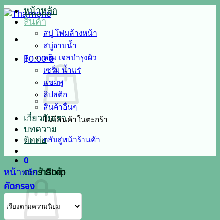
หน้าหลัก
สินค้า
สบู่ โฟมล้างหน้า
สบู่อาบน้ำ
ครีม เจลบำรุงผิว
฿
0.00
0
เซรั่ม น้ำแร่
แชมพู
ลิปสติก
สินค้าอื่นๆ
เกี่ยวกับเรา
ไม่มีสินค้าในตะกร้า
บทความ
ติดต่อ
กลับสู่หน้าร้านค้า
0
ตะกร้าสินค้า
หน้าหลัก
/
Shop
คัดกรอง