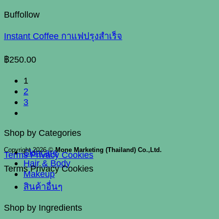
Buffollow
Instant Coffee กาแฟปรุงสำเร็จ
฿
250.00
1
2
3
Shop by Categories
Copyright 2026 ©
Mone Marketing (Thailand) Co.,Ltd.
Skincare
Terms
Privacy
Cookies
Hair & Body
Terms
Privacy
Cookies
Makeup
สินค้าอื่นๆ
Shop by Ingredients