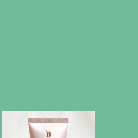
on
฿600.00
the
product
page