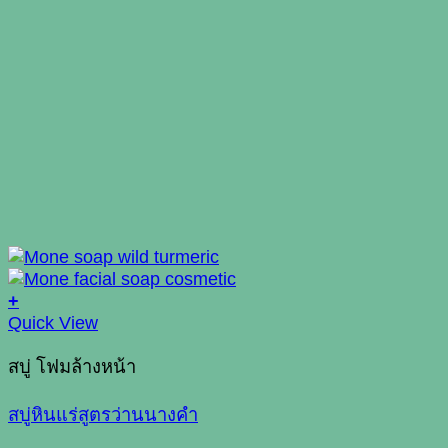
+
This
Quick View
product
has
สบู่ โฟมล้างหน้า
multiple
variants.
สบู่หินแร่สูตรว่านนางคำ
The