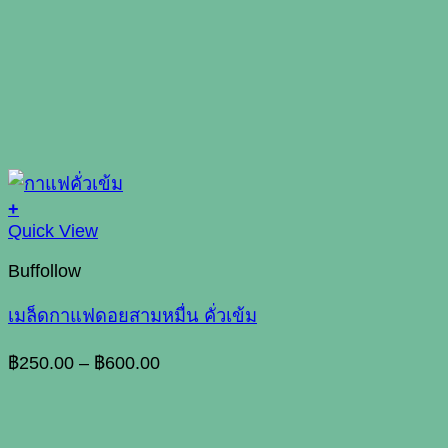
+
This
Quick View
product
Buffollow
has
multiple
เมล็ดกาแฟดอยสามหมื่น คั่วเข้ม
variants.
The
Price
options
฿
250.00
–
฿
600.00
range:
may
be
฿250.00
chosen
through