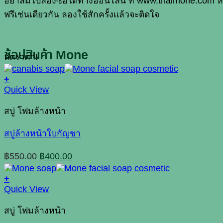
อย่าลืมไปลองซื้อได้ทางออนไลน์ ที่ www.thaimone.com หรือ 
ฟรีเช่นเดียวกัน ลองใช้สักครั้งแล้วจะติดใจ
ช้อปสินค้า Mone
ลดราคา!
+
Quick View
สบู่ โฟมล้างหน้า
สบู่ล้างหน้าใบกัญชา
Original
Current
฿
550.00
฿
400.00
price
price
was:
is:
+
฿550.00.
฿400.00.
This
Quick View
product
has
สบู่ โฟมล้างหน้า
multiple