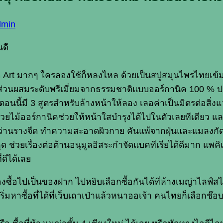
dmin
นดี
ลดู Art มากๆ ใครลองใช้ก็หลงไหล ด้วยเป็นสบู่สมุนไพรไทยเข
ยส่วนผสมระดับพรีเมี่ยมจากธรรมชาติแบบออร์กานิค 100 % ป
่ใช้ ตอนนี้มี 3 สูตรสำหรับล้างหน้าให้ลอง เลอค่าเป็นมิตรต่อสิ
ล้วยไม้ออร์กานิคช่วยให้หน้าใสบำรุงได้ไปในตัวเลยทีเดียว แ
ูตรว่านรางจืด ทำความสะอาดผิวกาย คันแพ้จากฝุ่นและแมลงกัด
งคุด ช่วยเรื่องต่อต้านอนุมูลอิสระกำจัดแบคทีเรียได้ดีมาก 
ดีได้เลย
องซื้อไปเป็นของฝาก ไปหยิบเลือกซื้อกันได้ที่ห้างเมญ่าไลฟ์สไต
าซื้อที่ได้ที่เว็บเถาเป่าแล้วหนาออเจ้า คนไทยก็เลือกช๊อบป