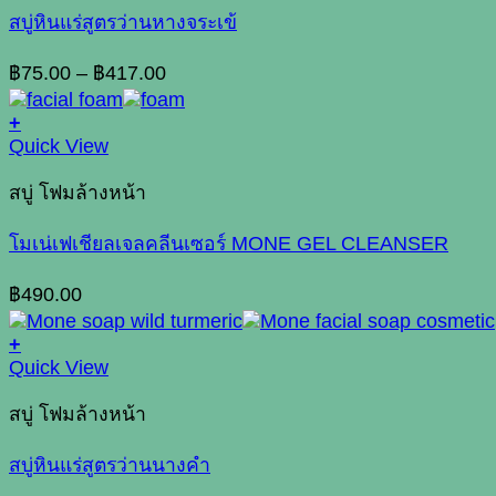
variants.
สบู่หินแร่สูตรว่านหางจระเข้
The
options
Price
฿
75.00
–
฿
417.00
may
range:
be
฿75.00
+
chosen
through
Quick View
on
฿417.00
the
สบู่ โฟมล้างหน้า
product
page
โมเน่เฟเชียลเจลคลีนเซอร์ MONE GEL CLEANSER
฿
490.00
+
This
Quick View
product
has
สบู่ โฟมล้างหน้า
multiple
variants.
สบู่หินแร่สูตรว่านนางคำ
The