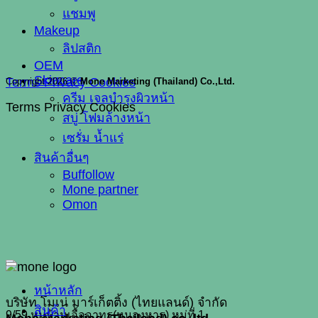
แชมพู
Makeup
ลิปสติก
OEM
Skincare
Terms
Privacy
Cookies
Copyright 2026 ©
Mone Marketing (Thailand) Co.,Ltd.
ครีม เจลบำรุงผิวหน้า
Terms
Privacy
Cookies
สบู่ โฟมล้างหน้า
เซรั่ม น้ำแร่
สินค้าอื่นๆ
Buffollow
Mone partner
Omon
หน้าหลัก
บริษัท โมเน่ มาร์เก็ตติ้ง (ไทยแลนด์) จำกัด
สินค้า
9/59 หมู่บ้านเอื้ออาทร(หนองหาร) หมู่ที่ 1