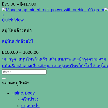
options
Price
฿
75.00
–
฿
417.00
may
range:
be
฿75.00
+
chosen
This
through
Quick View
on
product
฿417.00
the
has
สบู่ โฟมล้างหน้า
product
multiple
page
variants.
สบู่หินแร่กล้วยไม้
The
options
Price
฿
100.00
–
฿
600.00
may
range:
“มะกรูด” สมุนไพรก้นครัว เสริมสุขภาพและบำรุงความงาม
be
฿100.00
chosen
แม้เครื่องสำอางเถื่อนยังบูม แต่สบู่สมุนไพรก็ยังไปได้ สบู่โ
through
on
ค้นหา:
฿600.00
the
product
หมวดหมู่สินค้า
page
Hair & Body
ครีมบำรุง
สบู่อาบน้ำ