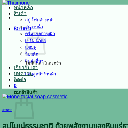
หน้าหลัก
สินค้า
สบู่ โฟมล้างหน้า
สบู่อาบน้ำ
฿
0.00
0
ครีม เจลบำรุงผิว
เซรั่ม น้ำแร่
แชมพู
ลิปสติก
สินค้าอื่นๆ
ไม่มีสินค้าในตะกร้า
เกี่ยวกับเรา
บทความ
กลับสู่หน้าร้านค้า
ติดต่อ
0
ตะกร้าสินค้า
ข่าวสาร
สบู่โมเน่ธรรมชาติ ด้วยพลังงานของหินแร่ธ