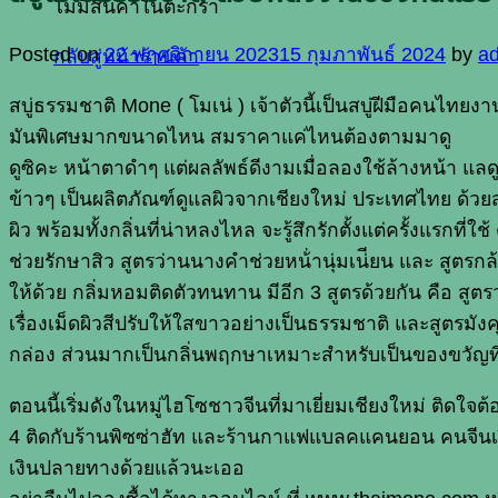
ไม่มีสินค้าในตะกร้า
Posted on
22 พฤศจิกายน 2023
15 กุมภาพันธ์ 2024
by
a
กลับสู่หน้าร้านค้า
สบู่ธรรมชาติ Mone ( โมเน่ ) เจ้าตัวนี้เป็นสบู่ฝีมือคนไทยงา
มันพิเศษมากขนาดไหน สมราคาแค่ไหนต้องตามมาดู
ดูซิคะ หน้าตาดำๆ แต่ผลลัพธ์ดีงามเมื่อลองใช้ล้างหน้า แ
ข้าวๆ เป็นผลิตภัณฑ์ดูแลผิวจากเชียงใหม่ ประเทศไทย ด้ว
ผิว พร้อมทั้งกลิ่นที่น่าหลงไหล จะรู้สึกรักตั้งแต่ครั้งแรกที
ช่วยรักษาสิว สูตรว่านนางคำช่วยหน้่านุ่มเน่ียน และ สูตรก
ให้ด้วย กลิ่มหอมติดตัวทนทาน มีอีก 3 สูตรด้วยกัน คือ ส
เรื่องเม็ดผิวสีปรับให้ใสขาวอย่างเป็นธรรมชาติ และสูตรมั
กล่อง ส่วนมากเป็นกลิ่นพฤกษาเหมาะสำหรับเป็นของขวัญที่
ตอนนี้เริ่มดังในหมู่ไฮโซชาวจีนที่มาเยี่ยมเชียงใหม่ ติดใจต้
4 ติดกับร้านพิซซ่าฮัท และร้านกาแฟแบลคแคนยอน คนจีนเริ่มห
เงินปลายทางด้วยแล้วนะเออ