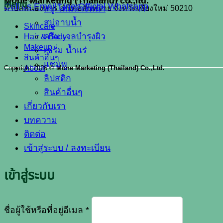
Mone Marketing (Thailand) co.,ltd.
Menu
Call us
Email
Line Official
Whatsapp
สบู่ โฟมล้างหน้า
ตำบลหนองหาร อำเภอสันทราย จังหวัดเชียงใหม่ 50210
สบู่อาบน้ำ
Skincare
ครีม เจลบำรุงผิว
Hair & Body
Makeup
เซรั่ม น้ำแร่
สินค้าอื่นๆ
แชมพู
About
Copyright 2026 ©
Mone Marketing (Thailand) Co.,Ltd.
ลิปสติก
สินค้าอื่นๆ
เกี่ยวกับเรา
บทความ
ติดต่อ
เข้าสู่ระบบ / ลงทะเบียน
เข้าสู่ระบบ
ต้องการ
ชื่อผู้ใช้หรือที่อยู่อีเมล
*