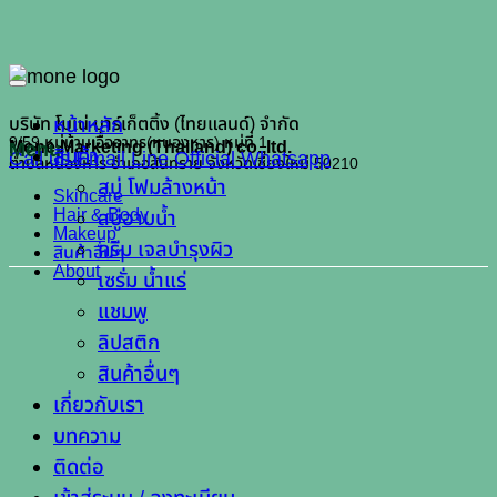
หน้าหลัก
บริษัท โมเน่ มาร์เก็ตติ้ง (ไทยแลนด์) จำกัด
9/59 หมู่บ้านเอื้ออาทร(หนองหาร) หมู่ที่ 1
Mone Marketing (Thailand) co.,ltd.
Menu
สินค้า
Call us
Email
Line Official
Whatsapp
ตำบลหนองหาร อำเภอสันทราย จังหวัดเชียงใหม่ 50210
สบู่ โฟมล้างหน้า
Skincare
Hair & Body
สบู่อาบน้ำ
Makeup
ครีม เจลบำรุงผิว
สินค้าอื่นๆ
About
เซรั่ม น้ำแร่
แชมพู
ลิปสติก
สินค้าอื่นๆ
เกี่ยวกับเรา
บทความ
ติดต่อ