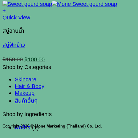
+
Quick View
สบู่อาบน้ำ
สบู่ฟักข้าว
Original
Current
฿
150.00
฿
100.00
price
price
Shop by Categories
was:
is:
฿150.00.
฿100.00.
Skincare
Hair & Body
Makeup
สินค้าอื่นๆ
Shop by Ingredients
Copyright 2026 ©
Mone Marketing (Thailand) Co.,Ltd.
ฟักข้าว
(1)