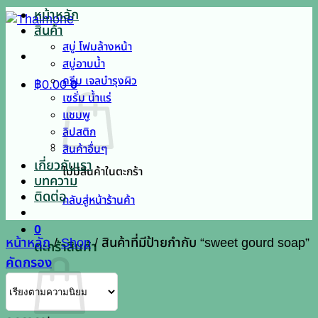
หน้าหลัก
สินค้า
สบู่ โฟมล้างหน้า
สบู่อาบน้ำ
ครีม เจลบำรุงผิว
฿
0.00
0
เซรั่ม น้ำแร่
แชมพู
ลิปสติก
สินค้าอื่นๆ
เกี่ยวกับเรา
ไม่มีสินค้าในตะกร้า
บทความ
ติดต่อ
กลับสู่หน้าร้านค้า
0
หน้าหลัก
/
Shop
/
สินค้าที่มีป้ายกำกับ “sweet gourd soap”
ตะกร้าสินค้า
คัดกรอง