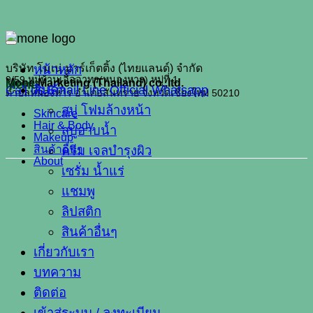
หน้าหลัก
บริษัท โมเน่ มาร์เก็ตติ้ง (ไทยแลนด์) จำกัด
9/59 หมู่บ้านเอื้ออาทร(หนองหาร) หมู่ที่ 1
Mone Marketing (Thailand) co.,ltd.
Menu
Call us
สินค้า
Email
Line Official
Whatsapp
ตำบลหนองหาร อำเภอสันทราย จังหวัดเชียงใหม่ 50210
สบู่ โฟมล้างหน้า
Skincare
Hair & Body
สบู่อาบน้ำ
Makeup
สินค้าอื่นๆ
ครีม เจลบำรุงผิว
About
เซรั่ม น้ำแร่
แชมพู
ลิปสติก
สินค้าอื่นๆ
เกี่ยวกับเรา
บทความ
ติดต่อ
เข้าสู่ระบบ / ลงทะเบียน