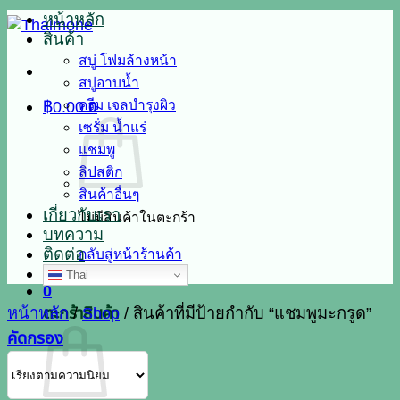
หน้าหลัก
สินค้า
สบู่ โฟมล้างหน้า
สบู่อาบน้ำ
ครีม เจลบำรุงผิว
฿
0.00
0
เซรั่ม น้ำแร่
แชมพู
ลิปสติก
สินค้าอื่นๆ
เกี่ยวกับเรา
ไม่มีสินค้าในตะกร้า
บทความ
ติดต่อ
กลับสู่หน้าร้านค้า
Thai
0
ตะกร้าสินค้า
หน้าหลัก
/
Shop
/
สินค้าที่มีป้ายกำกับ “แชมพูมะกรูด”
คัดกรอง