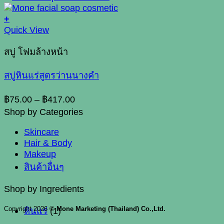
+
This
Quick View
product
has
สบู่ โฟมล้างหน้า
multiple
variants.
สบู่หินแร่สูตรว่านนางคำ
The
options
Price
฿
75.00
–
฿
417.00
may
range:
Shop by Categories
be
฿75.00
chosen
Skincare
through
on
Hair & Body
฿417.00
the
Makeup
product
สินค้าอื่นๆ
page
Shop by Ingredients
Copyright 2026 ©
Mone Marketing (Thailand) Co.,Ltd.
หินแร่
(1)