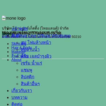
หน้าหลัก
บริษัท โมเน่ มาร์เก็ตติ้ง (ไทยแลนด์) จำกัด
9/59 หมู่บ้านเอื้ออาทร(หนองหาร) หมู่ที่ 1
Mone Marketing (Thailand) co.,ltd.
Menu
Call us
สินค้า
Email
Line Official
Whatsapp
ตำบลหนองหาร อำเภอสันทราย จังหวัดเชียงใหม่ 50210
สบู่ โฟมล้างหน้า
Skincare
Hair & Body
สบู่อาบน้ำ
Makeup
สินค้าอื่นๆ
ครีม เจลบำรุงผิว
About
เซรั่ม น้ำแร่
แชมพู
ลิปสติก
สินค้าอื่นๆ
เกี่ยวกับเรา
บทความ
ติดต่อ