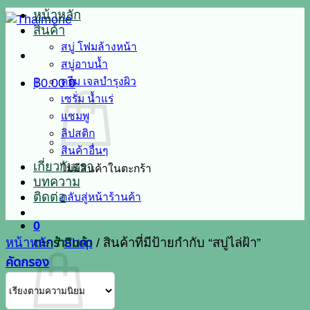
หน้าหลัก
สินค้า
สบู่ โฟมล้างหน้า
สบู่อาบน้ำ
ครีม เจลบำรุงผิว
฿
0.00
0
เซรั่ม น้ำแร่
แชมพู
ลิปสติก
สินค้าอื่นๆ
เกี่ยวกับเรา
ไม่มีสินค้าในตะกร้า
บทความ
ติดต่อ
กลับสู่หน้าร้านค้า
0
ตะกร้าสินค้า
หน้าหลัก
/
Shop
/
สินค้าที่มีป้ายกำกับ “สบู่ไล่ฝ้า”
คัดกรอง