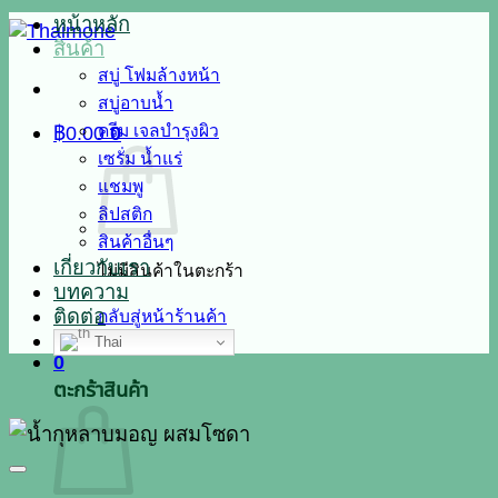
หน้าหลัก
สินค้า
สบู่ โฟมล้างหน้า
สบู่อาบน้ำ
ครีม เจลบำรุงผิว
฿
0.00
0
เซรั่ม น้ำแร่
แชมพู
ลิปสติก
สินค้าอื่นๆ
เกี่ยวกับเรา
ไม่มีสินค้าในตะกร้า
บทความ
ติดต่อ
กลับสู่หน้าร้านค้า
Thai
0
ตะกร้าสินค้า