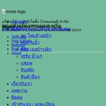
หน้าหลัก
บริษัท โมเน่ มาร์เก็ตติ้ง (ไทยแลนด์) จำกัด
9/59 หมู่บ้านเอื้ออาทร(หนองหาร) หมู่ที่ 1
Mone Marketing (Thailand) co.,ltd.
Menu
Call us
สินค้า
Email
Line Official
Whatsapp
ตำบลหนองหาร อำเภอสันทราย จังหวัดเชียงใหม่ 50210
สบู่ โฟมล้างหน้า
Skincare
Hair & Body
สบู่อาบน้ำ
Makeup
สินค้าอื่นๆ
ครีม เจลบำรุงผิว
About
เซรั่ม น้ำแร่
แชมพู
ลิปสติก
สินค้าอื่นๆ
เกี่ยวกับเรา
บทความ
ติดต่อ
เข้าสู่ระบบ / ลงทะเบียน