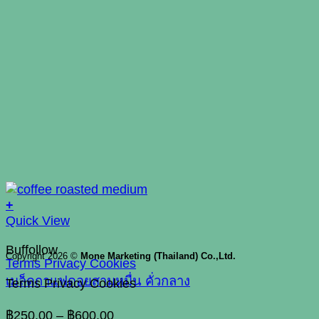
+
This
Quick View
product
Buffollow
has
Copyright 2026 ©
Mone Marketing (Thailand) Co.,Ltd.
Terms
Privacy
Cookies
multiple
เมล็ดกาแฟดอยสามหมื่น คั่วกลาง
variants.
Terms
Privacy
Cookies
The
Price
options
฿
250.00
–
฿
600.00