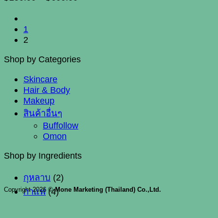
range:
may
be
฿250.00
chosen
1
through
on
2
฿600.00
the
Shop by Categories
product
page
Skincare
Hair & Body
Makeup
สินค้าอื่นๆ
Buffollow
Omon
Shop by Ingredients
กุหลาบ
(2)
Copyright 2026 ©
Mone Marketing (Thailand) Co.,Ltd.
กาแฟ
(4)